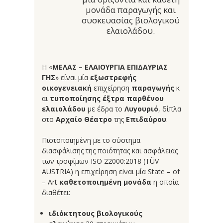
μονάδα παραγωγής και
συσκευασίας βιολογικού
ελαιολάδου.
Η «
ΜΕΛΑΣ – ΕΛΑΙΟΥΡΓΙΑ ΕΠΙΔΑΥΡΙΑΣ
ΓΗΣ
» είναι μία
εξωστρεφής
οικογενειακή
επιχείρηση
παραγωγής
κ
αι
τυποποίησης έξτρα παρθένου
ελαιολάδου
με έδρα το
Λυγουριό
, δίπλα
στο
Αρχαίο Θέατρο
της
Επιδαύρου
.
Πιστοποιημένη με το σύστημα
διασφάλισης της ποιότητας και ασφάλειας
των τροφίμων ISO 22000:2018 (TÜV
AUSTRIA) η επιχείρηση εiναι μία State – of
– Art
καθετοποιημένη μονάδα
η οποία
διαθέτει:
ιδιόκτητους βιολογικούς