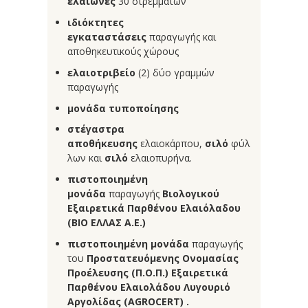
ελαιώνες
30 στρεμμάτων
ιδιόκτητες
εγκαταστάσεις
παραγωγής και
αποθηκευτικούς χώρους
ελαιοτριβείο
(2) δύο γραμμών
παραγωγής
μονάδα τυποποίησης
στέγαστρα
αποθήκευσης
ελαιοκάρπου,
σιλό
φύλ
λων και
σιλό
ελαιοπυρήνα.
πιστοποιημένη
μονάδα
παραγωγής
Βιολογικού
Εξαιρετικά Παρθένου Ελαιόλαδου
(ΒΙΟ ΕΛΛΑΣ Α.Ε.)
πιστοποιημένη μονάδα
παραγωγής
του
Προστατευόμενης Ονομασίας
Προέλευσης (Π.Ο.Π.) Εξαιρετικά
Παρθένου Ελαιολάδου Λυγουριό
Αργολίδας (AGROCERT) .