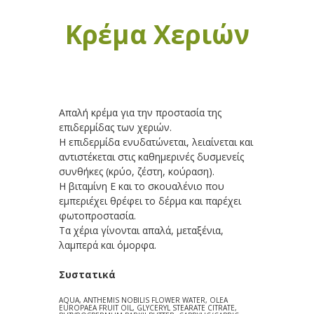
Κρέμα Χεριών
Απαλή κρέμα για την προστασία της
επιδερμίδας των χεριών.
Η επιδερμίδα ενυδατώνεται, λειαίνεται και
αντιστέκεται στις καθημερινές δυσμενείς
συνθήκες (κρύο, ζέστη, κούραση).
Η βιταμίνη Ε και το σκουαλένιο που
εμπεριέχει θρέφει το δέρμα και παρέχει
φωτοπροστασία.
Τα χέρια γίνονται απαλά, μεταξένια,
λαμπερά και όμορφα.
Συστατικά
AQUA, ANTHEMIS NOBILIS FLOWER WATER, OLEA
EUROPAEA FRUIT OIL, GLYCERYL STEARATE CITRATE,