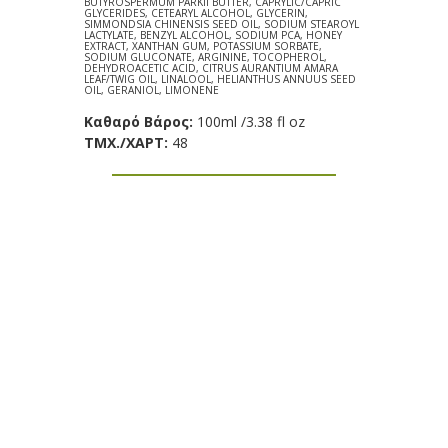
BUTYROSPERMUM PARKII BUTTER, CAPRYLIC/CAPRIC
GLYCERIDES, CETEARYL ALCOHOL, GLYCERIN,
SIMMONDSIA CHINENSIS SEED OIL, SODIUM STEAROYL
LACTYLATE, BENZYL ALCOHOL, SODIUM PCA, HONEY
EXTRACT, XANTHAN GUM, POTASSIUM SORBATE,
SODIUM GLUCONATE, ARGININE, TOCOPHEROL,
DEHYDROACETIC ACID, CITRUS AURANTIUM AMARA
LEAF/TWIG OIL, LINALOOL, HELIANTHUS ANNUUS SEED
OIL, GERANIOL, LIMONENE
Καθαρό Βάρος:
100ml /3.38 fl oz
TΜX./ΧΑΡΤ:
48