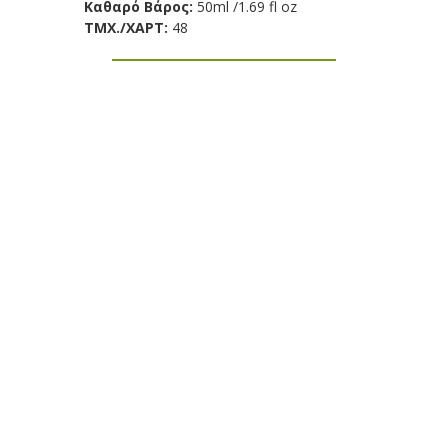
Καθαρό Βάρος:
50ml /1.69 fl oz
TΜX./ΧΑΡΤ:
48