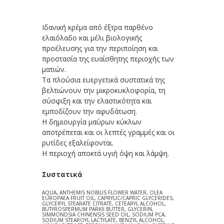
Ιδανική κρέμα από έξτρα παρθένο
ελαιόλαδο και μέλι βιολογικής
προέλευσης για την περιποίηση και
προστασία της ευαίσθητης περιοχής των
ματιών.
Τα πλούσια ευεργετικά συστατικά της
βελτιώνουν την μικροκυκλοφορία, τη
σύσφιξη και την ελαστικότητα και
εμποδίζουν την αφυδάτωση.
Η δημιουργία μαύρων κύκλων
αποτρέπεται και οι λεπτές γραμμές και οι
ρυτίδες εξαλείφονται.
Η περιοχή αποκτά υγιή όψη και λάμψη.
Συστατικά
AQUA, ANTHEMIS NOBILIS FLOWER WATER, OLEA
EUROPAEA FRUIT OIL, CAPRYLIC/CAPRIC GLYCERIDES,
GLYCERYL STEARATE CITRATE, CETEARYL ALCOHOL,
BUTYROSPERMUM PARKII BUTTER, GLYCERIN,
SIMMONDSIA CHINENSIS SEED OIL, SODIUM PCA,
SODIUM STEAROYL LACTYLATE, BENZYL ALCOHOL,