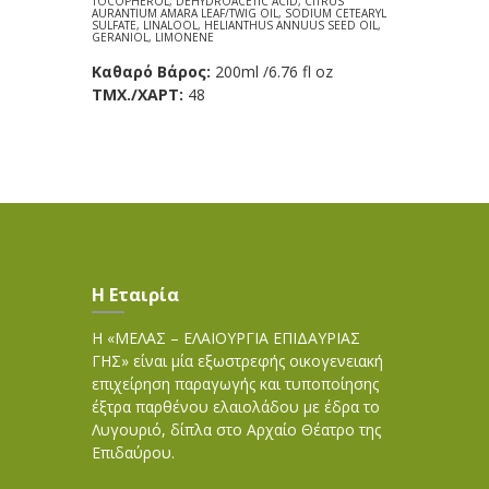
TOCOPHEROL, DEHYDROACETIC ACID, CITRUS
AURANTIUM AMARA LEAF/TWIG OIL, SODIUM CETEARYL
SULFATE, LINALOOL, HELIANTHUS ANNUUS SEED OIL,
GERANIOL, LIMONENE
Καθαρό Βάρος:
200ml /6.76 fl oz
TΜX./ΧΑΡΤ:
48
Η Εταιρία
Η «ΜΕΛΑΣ – ΕΛΑΙΟΥΡΓΙΑ ΕΠΙΔΑΥΡΙΑΣ
ΓΗΣ» είναι μία εξωστρεφής οικογενειακή
επιχείρηση παραγωγής και τυποποίησης
έξτρα παρθένου ελαιολάδου με έδρα το
Λυγουριό, δίπλα στο Αρχαίο Θέατρο της
Επιδαύρου.