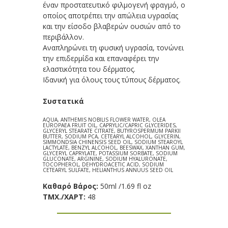
έναν προστατευτικό φιλμογενή φραγμό, ο
οποίος αποτρέπει την απώλεια υγρασίας
και την είσοδο βλαβερών ουσιών από το
περιβάλλον.
Αναπληρώνει τη φυσική υγρασία, τονώνει
την επιδερμίδα και επαναφέρει την
ελαστικότητα του δέρματος.
Ιδανική για όλους τους τύπους δέρματος.
Συστατικά
AQUA, ANTHEMIS NOBILIS FLOWER WATER, OLEA
EUROPAEA FRUIT OIL, CAPRYLIC/CAPRIC GLYCERIDES,
GLYCERYL STEARATE CITRATE, BUTYROSPERMUM PARKII
BUTTER, SODIUM PCA, CETEARYL ALCOHOL, GLYCERIN,
SIMMONDSIA CHINENSIS SEED OIL, SODIUM STEAROYL
LACTYLATE, BENZYL ALCOHOL, BEESWAX, XANTHAN GUM,
GLYCERYL CAPRYLATE, POTASSIUM SORBATE, SODIUM
GLUCONATE, ARGININE, SODIUM HYALURONATE,
TOCOPHEROL, DEHYDROACETIC ACID, SODIUM
CETEARYL SULFATE, HELIANTHUS ANNUUS SEED OIL
Καθαρό Βάρος:
50ml /1.69 fl oz
TΜX./ΧΑΡΤ:
48