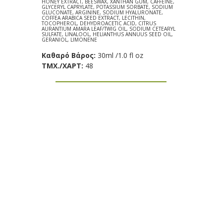
HONEY EXTRACT, BEESWAX, XANTHAN GUM, CAFFEINE,
GLYCERYL CAPRYLATE, POTASSIUM SORBATE, SODIUM
GLUCONATE, ARGININE, SODIUM HYALURONATE,
COFFEA ARABICA SEED EXTRACT, LECITHIN,
TOCOPHEROL, DEHYDROACETIC ACID, CITRUS
AURANTIUM AMARA LEAF/TWIG OIL, SODIUM CETEARYL
SULFATE, LINALOOL, HELIANTHUS ANNUUS SEED OIL,
GERANIOL, LIMONENE
Καθαρό Βάρος:
30ml /1.0 fl oz
TΜX./ΧΑΡΤ:
48