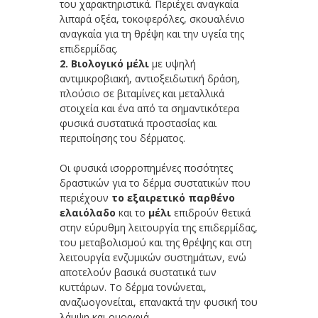
του χαρακτηριστικά. Περιέχει αναγκαία
λιπαρά οξέα, τοκοφερόλες, σκουαλένιο
αναγκαία για τη θρέψη και την υγεία της
επιδερμίδας.
2. Βιολογικό μέλι
με υψηλή
αντιμικροβιακή, αντιοξειδωτική δράση,
πλούσιο σε βιταμίνες και μεταλλικά
στοιχεία και ένα από τα σημαντικότερα
φυσικά συστατικά προστασίας και
περιποίησης του δέρματος.
Οι φυσικά ισορροπημένες ποσότητες
δραστικών για το δέρμα συστατικών που
περιέχουν
το εξαιρετικό παρθένο
ελαιόλαδο
και το
μέλι
επιδρούν θετικά
στην εύρυθμη λειτουργία της επιδερμίδας,
του μεταβολισμού και της θρέψης και στη
λειτουργία ενζυμικών συστημάτων, ενώ
αποτελούν βασικά συστατικά των
κυττάρων. Το δέρμα τονώνεται,
αναζωογονείται, επανακτά την φυσική του
λάμψη και ομορφιά.