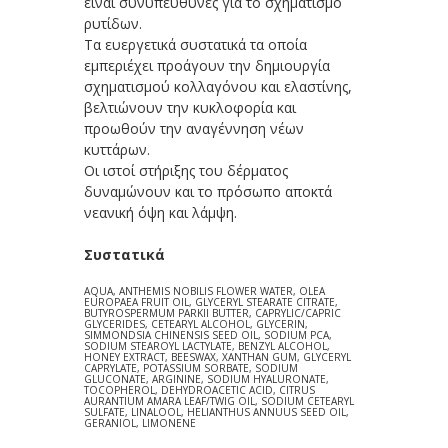
είναι συνυπεύθυνες για το σχηματισμό
ρυτίδων.
Τα ευεργετικά συστατικά τα οποία
εμπεριέχει προάγουν την δημιουργία
σχηματισμού κολλαγόνου και ελαστίνης,
βελτιώνουν την κυκλοφορία και
προωθούν την αναγέννηση νέων
κυττάρων.
Οι ιστοί στήριξης του δέρματος
δυναμώνουν και το πρόσωπο αποκτά
νεανική όψη και λάμψη.
Συστατικά
AQUA, ANTHEMIS NOBILIS FLOWER WATER, OLEA
EUROPAEA FRUIT OIL, GLYCERYL STEARATE CITRATE,
BUTYROSPERMUM PARKII BUTTER, CAPRYLIC/CAPRIC
GLYCERIDES, CETEARYL ALCOHOL, GLYCERIN,
SIMMONDSIA CHINENSIS SEED OIL, SODIUM PCA,
SODIUM STEAROYL LACTYLATE, BENZYL ALCOHOL,
HONEY EXTRACT, BEESWAX, XANTHAN GUM, GLYCERYL
CAPRYLATE, POTASSIUM SORBATE, SODIUM
GLUCONATE, ARGININE, SODIUM HYALURONATE,
TOCOPHEROL, DEHYDROACETIC ACID, CITRUS
AURANTIUM AMARA LEAF/TWIG OIL, SODIUM CETEARYL
SULFATE, LINALOOL, HELIANTHUS ANNUUS SEED OIL,
GERANIOL, LIMONENE