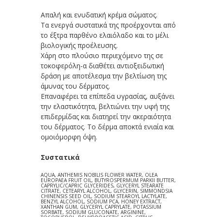
Απαλή και ενυδατική κρέμα σώματος.
Τα ενεργά συστατικά της προέρχονται από
το έξτρα παρθένο ελαιόλαδο και το μέλι
βιολογικής προέλευσης.
Χάρη στο πλούσιο περιεχόμενο της σε
τοκοφερόλη-α διαθέτει αντιοξειδωτική
δράση με αποτέλεσμα την βελτίωση της
άμυνας του δέρματος.
Επαναφέρει τα επίπεδα υγρασίας, αυξάνει
την ελαστικότητα, βελτιώνει την υφή της
επιδερμίδας και διατηρεί την ακεραιότητα
του δέρματος. Το δέρμα αποκτά ενιαία και
ομοιόμορφη όψη.
Συστατικά
AQUA, ANTHEMIS NOBILIS FLOWER WATER, OLEA
EUROPAEA FRUIT OIL, BUTYROSPERMUM PARKII BUTTER,
CAPRYLIC/CAPRIC GLYCERIDES, GLYCERYL STEARATE
CITRATE, CETEARYL ALCOHOL, GLYCERIN, SIMMONDSIA
CHINENSIS SEED OIL, SODIUM STEAROYL LACTYLATE,
BENZYL ALCOHOL, SODIUM PCA, HONEY EXTRACT,
XANTHAN GUM, GLYCERYL CAPRYLATE, POTASSIUM
SORBATE, SODIUM GLUCONATE, ARGININE,