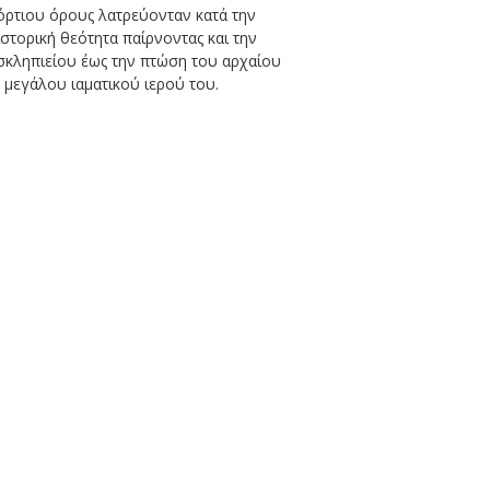
όρτιου όρους λατρεύονταν κατά την
στορική θεότητα παίρνοντας και την
Ασκληπιείου έως την πτώση του αρχαίου
υ μεγάλου ιαματικού ιερού του.