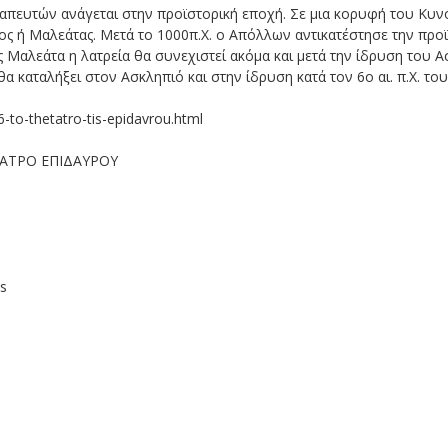
ραπευτών ανάγεται στην προϊστορική εποχή. Σε μια κορυφή του Κυν
ς ή Μαλεάτας. Μετά το 1000π.Χ. ο Απόλλων αντικατέστησε την προϊ
 Μαλεάτα η λατρεία θα συνεχιστεί ακόμα και μετά την ίδρυση του 
 θα καταλήξει στον Ασκληπιό και στην ίδρυση κατά τον 6ο αι. π.Χ. το
-to-thetatro-tis-epidavrou.html
ΕΑΤΡΟ ΕΠΙΔΑΥΡΟΥ
os