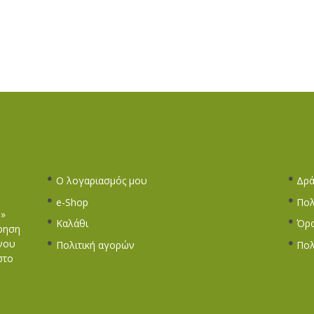
Ο λογαριασμός μου
Δρά
e-Shop
Πολ
Σ»
Καλάθι
Όρο
ίρηση
νου
Πολιτική αγορών
Πολ
στο