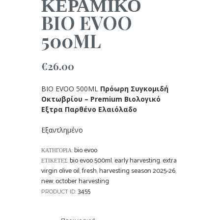
ΚΕΡΑΜΙΚΟ
BIO EVOO
500ML
€
26.00
BIO EVOO 500ML
Πρόωρη Συγκομιδή
Οκτωβρίου – Premium Βιολογικό
Eξτρα Παρθένο Ελαιόλαδο
Εξαντλημένο
bio evoo
ΚΑΤΗΓΟΡΊΑ:
bio evoo 500ml
early harvesting
extra
ΕΤΙΚΈΤΕΣ:
,
,
virgin olive oil
fresh
harvesting season 2025-26
,
,
,
new
october harvesting
,
3455
PRODUCT ID: