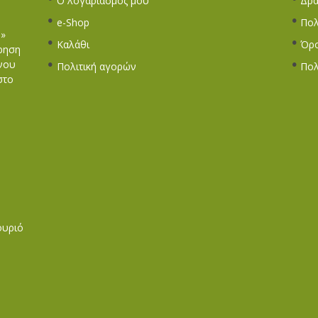
Ο λογαριασμός μου
Δρά
e-Shop
Πολ
Σ»
Καλάθι
Όρο
ίρηση
νου
Πολιτική αγορών
Πολ
στο
ουριό