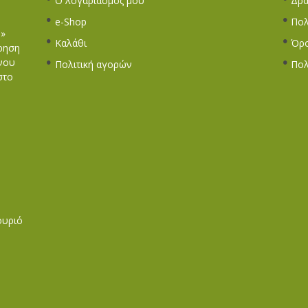
Ο λογαριασμός μου
Δρά
e-Shop
Πολ
Σ»
Καλάθι
Όρο
ίρηση
νου
Πολιτική αγορών
Πολ
στο
ουριό